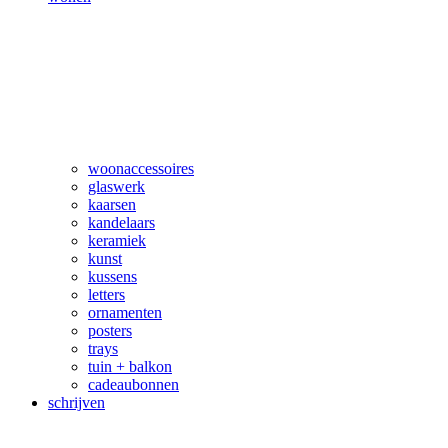
woonaccessoires
glaswerk
kaarsen
kandelaars
keramiek
kunst
kussens
letters
ornamenten
posters
trays
tuin + balkon
cadeaubonnen
schrijven