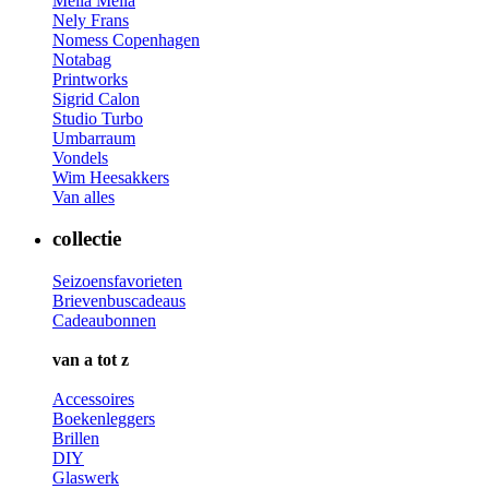
Mella Mella
Nely Frans
Nomess Copenhagen
Notabag
Printworks
Sigrid Calon
Studio Turbo
Umbarraum
Vondels
Wim Heesakkers
Van alles
collectie
Seizoensfavorieten
Brievenbuscadeaus
Cadeaubonnen
van a tot z
Accessoires
Boekenleggers
Brillen
DIY
Glaswerk