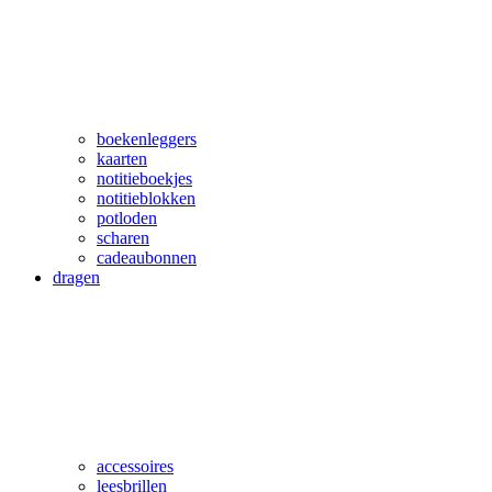
boekenleggers
kaarten
notitieboekjes
notitieblokken
potloden
scharen
cadeaubonnen
dragen
accessoires
leesbrillen