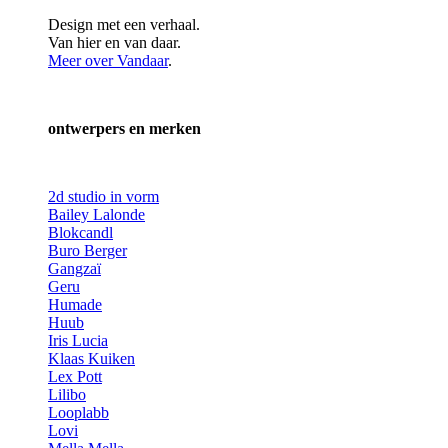
Design met een verhaal.
Van hier en van daar.
Meer over Vandaar
.
ontwerpers en merken
2d studio in vorm
Bailey Lalonde
Blokcandl
Buro Berger
Gangzaï
Geru
Humade
Huub
Iris Lucia
Klaas Kuiken
Lex Pott
Lilibo
Looplabb
Lovi