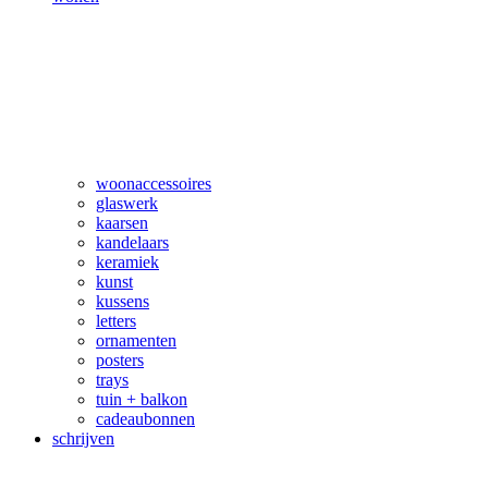
woonaccessoires
glaswerk
kaarsen
kandelaars
keramiek
kunst
kussens
letters
ornamenten
posters
trays
tuin + balkon
cadeaubonnen
schrijven