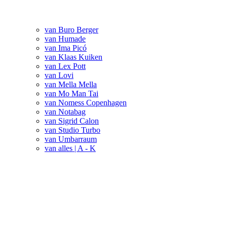
van Buro Berger
van Humade
van Ima Picó
van Klaas Kuiken
van Lex Pott
van Lovi
van Mella Mella
van Mo Man Tai
van Nomess Copenhagen
van Notabag
van Sigrid Calon
van Studio Turbo
van Umbarraum
van alles | A - K