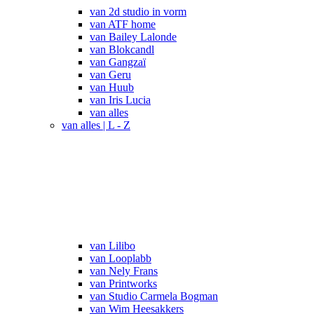
van 2d studio in vorm
van ATF home
van Bailey Lalonde
van Blokcandl
van Gangzaï
van Geru
van Huub
van Iris Lucia
van alles
van alles | L - Z
van Lilibo
van Looplabb
van Nely Frans
van Printworks
van Studio Carmela Bogman
van Wim Heesakkers