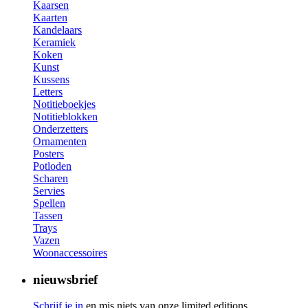
Kaarsen
Kaarten
Kandelaars
Keramiek
Koken
Kunst
Kussens
Letters
Notitieboekjes
Notitieblokken
Onderzetters
Ornamenten
Posters
Potloden
Scharen
Servies
Spellen
Tassen
Trays
Vazen
Woonaccessoires
nieuwsbrief
Schrijf je in
en mis niets van onze limited editions,