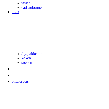
tassen
cadeaubonnen
doen
diy-pakketten
koken
spellen
ontwerpers