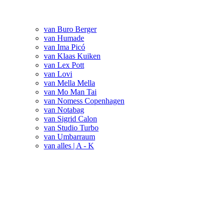
van Buro Berger
van Humade
van Ima Picó
van Klaas Kuiken
van Lex Pott
van Lovi
van Mella Mella
van Mo Man Tai
van Nomess Copenhagen
van Notabag
van Sigrid Calon
van Studio Turbo
van Umbarraum
van alles | A - K