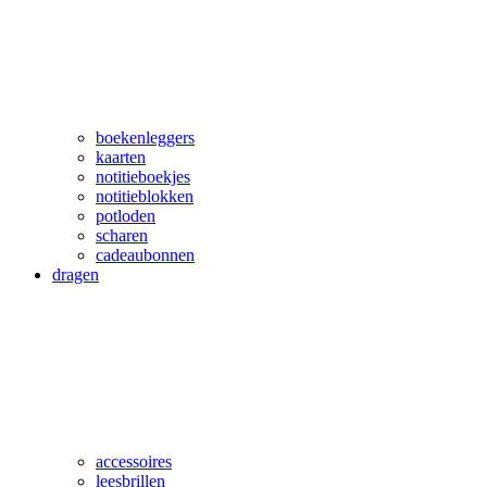
boekenleggers
kaarten
notitieboekjes
notitieblokken
potloden
scharen
cadeaubonnen
dragen
accessoires
leesbrillen