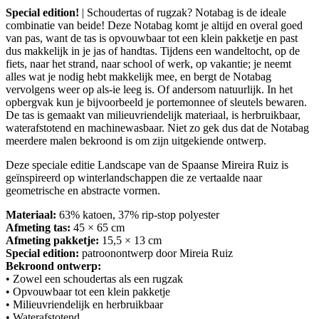
Special
edition!
| Schoudertas of rugzak? Notabag is de ideale
combinatie van beide! Deze Notabag komt je altijd en overal goed
van pas, want de tas is opvouwbaar tot een klein pakketje en past
dus makkelijk in je jas of handtas. Tijdens een wandeltocht, op de
fiets, naar het strand, naar school of werk, op vakantie; je neemt
alles wat je nodig hebt makkelijk mee, en bergt de Notabag
vervolgens weer op als-ie leeg is. Of andersom natuurlijk. In het
opbergvak kun je bijvoorbeeld je portemonnee of sleutels bewaren.
De tas is gemaakt van milieuvriendelijk materiaal, is herbruikbaar,
waterafstotend en machinewasbaar. Niet zo gek dus dat de Notabag
meerdere malen bekroond is om zijn uitgekiende ontwerp.
Deze speciale editie Landscape van de Spaanse Mireira Ruiz is
geïnspireerd op winterlandschappen die ze vertaalde naar
geometrische en abstracte vormen.
Materiaal:
63% katoen, 37% rip-stop polyester
Afmeting tas:
45 × 65 cm
Afmeting pakketje:
15,5 × 13 cm
Special edition:
patroonontwerp door Mireia Ruiz
Bekroond ontwerp:
• Zowel een schoudertas als een rugzak
• Opvouwbaar tot een klein pakketje
• Milieuvriendelijk en herbruikbaar
• Waterafstotend