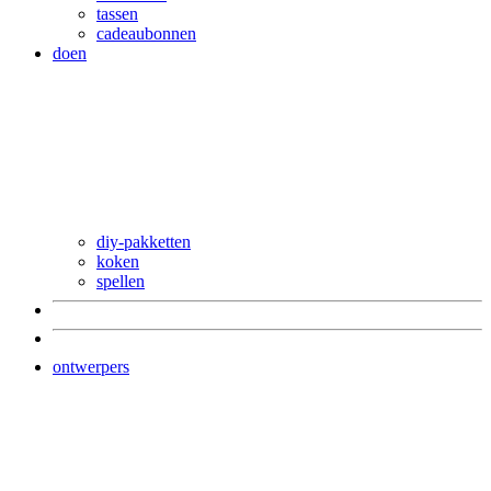
tassen
cadeaubonnen
doen
diy-pakketten
koken
spellen
ontwerpers