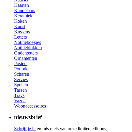
Kaarten
Kandelaars
Keramiek
Koken
Kunst
Kussens
Letters
Notitieboekjes
Notitieblokken
Onderzetters
Ornamenten
Posters
Potloden
Scharen
Servies
Spellen
Tassen
Trays
Vazen
Woonaccessoires
nieuwsbrief
Schrijf je in
en mis niets van onze limited editions,