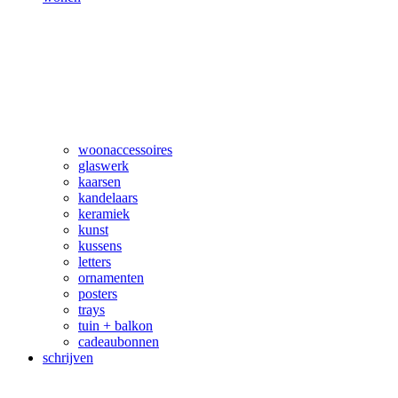
woonaccessoires
glaswerk
kaarsen
kandelaars
keramiek
kunst
kussens
letters
ornamenten
posters
trays
tuin + balkon
cadeaubonnen
schrijven