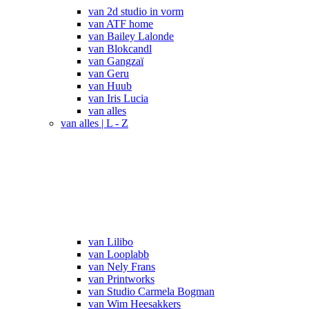
van 2d studio in vorm
van ATF home
van Bailey Lalonde
van Blokcandl
van Gangzaï
van Geru
van Huub
van Iris Lucia
van alles
van alles | L - Z
van Lilibo
van Looplabb
van Nely Frans
van Printworks
van Studio Carmela Bogman
van Wim Heesakkers