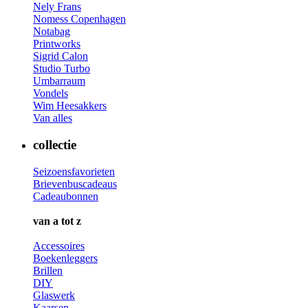
Nely Frans
Nomess Copenhagen
Notabag
Printworks
Sigrid Calon
Studio Turbo
Umbarraum
Vondels
Wim Heesakkers
Van alles
collectie
Seizoensfavorieten
Brievenbuscadeaus
Cadeaubonnen
van a tot z
Accessoires
Boekenleggers
Brillen
DIY
Glaswerk
Kaarsen