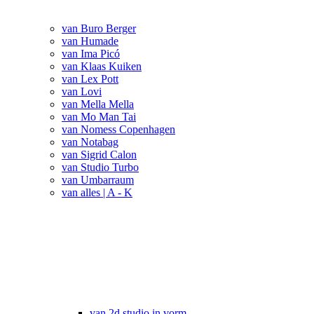
van Buro Berger
van Humade
van Ima Picó
van Klaas Kuiken
van Lex Pott
van Lovi
van Mella Mella
van Mo Man Tai
van Nomess Copenhagen
van Notabag
van Sigrid Calon
van Studio Turbo
van Umbarraum
van alles | A - K
van 2d studio in vorm