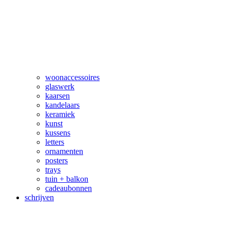
woonaccessoires
glaswerk
kaarsen
kandelaars
keramiek
kunst
kussens
letters
ornamenten
posters
trays
tuin + balkon
cadeaubonnen
schrijven