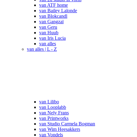
van ATF home
van Bailey Lalonde
van Blokcandl
van Gangzaï
van Geru
van Huub
van Iris Lucia
van alles
van alles | L - Z
van Lilibo
van Looplabb
van Nely Frans
van Printworks
van Studio Carmela Bogman
van Wim Heesakkers
van Vondels