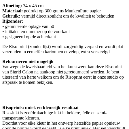
Afmeting:
34 x 45 cm
Materiaal:
gedrukt op 300 grams MunkenPure papier
Gebruik:
vermijd direct zonlicht om de kwaliteit te behouden
Bijzonder:
• gelimiteerde oplage van 50
• initialen en nummer op de voorkant
• gesigneerd op de achterkant
De Riso print (zonder lijst) wordt zorgvuldig verpakt en wordt plat
verzonden in een effen kartonnen envelop, extra verstevigd.
Retourneren niet mogelijk
Vanwege de kwetsbaarheid van het kunstwerk kan deze Risoprint
van Sigrid Calon na aankoop niet geretourneerd worden. Je bent
uiteraard van harte welkom om de Risoprint eerst in onze studio op
afspraak te komen bekijken.
Risoprints: uniek en kleurrijk resultaat
Riso-inkt is zeefdrukachtige inkt in heldere, felle en semi-
transparante kleuren.
Doordat voor elke kleur in het ontwerp hetzelfde papier opnieuw
door de printer wordt gehaald, is elke print uniek. Het vel verschuift