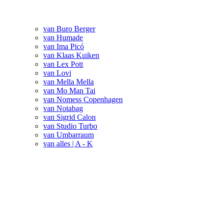
van Buro Berger
van Humade
van Ima Picó
van Klaas Kuiken
van Lex Pott
van Lovi
van Mella Mella
van Mo Man Tai
van Nomess Copenhagen
van Notabag
van Sigrid Calon
van Studio Turbo
van Umbarraum
van alles | A - K