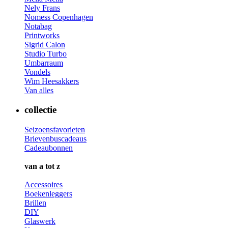
Nely Frans
Nomess Copenhagen
Notabag
Printworks
Sigrid Calon
Studio Turbo
Umbarraum
Vondels
Wim Heesakkers
Van alles
collectie
Seizoensfavorieten
Brievenbuscadeaus
Cadeaubonnen
van a tot z
Accessoires
Boekenleggers
Brillen
DIY
Glaswerk