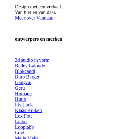
Design met een verhaal.
Van hier en van daar.
Meer over Vandaar
.
ontwerpers en merken
2d studio in vorm
Bailey Lalonde
Blokcandl
Buro Berger
Gangzaï
Geru
Humade
Huub
Iris Lucia
Klaas Kuiken
Lex Pott
Lilibo
Looplabb
Lovi
Mella Mella