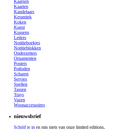
Kaarsen
Kaarten
Kandelaars
Keramiek
Koken
Kunst
Kussens
Letters
Notitieboekjes
Notitieblokken
Onderzetters
Ornamenten
Posters
Potloden
Scharen
Servies
Spellen
Tassen
Trays
Vazen
Woonaccessoires
nieuwsbrief
Schrijf je in
en mis niets van onze limited editions,