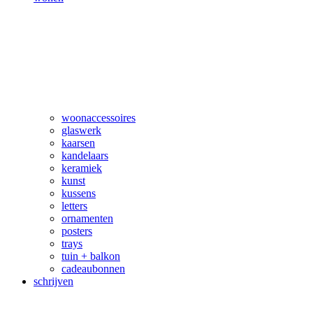
woonaccessoires
glaswerk
kaarsen
kandelaars
keramiek
kunst
kussens
letters
ornamenten
posters
trays
tuin + balkon
cadeaubonnen
schrijven