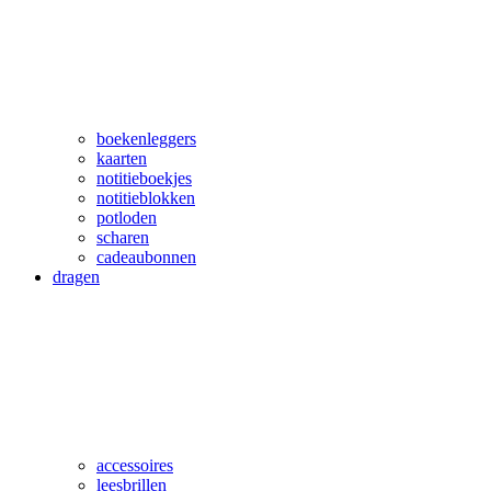
boekenleggers
kaarten
notitieboekjes
notitieblokken
potloden
scharen
cadeaubonnen
dragen
accessoires
leesbrillen