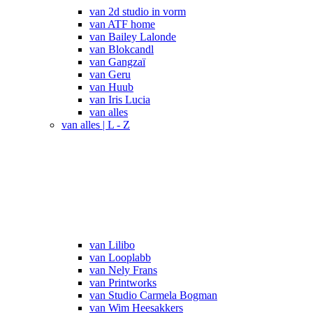
van 2d studio in vorm
van ATF home
van Bailey Lalonde
van Blokcandl
van Gangzaï
van Geru
van Huub
van Iris Lucia
van alles
van alles | L - Z
van Lilibo
van Looplabb
van Nely Frans
van Printworks
van Studio Carmela Bogman
van Wim Heesakkers