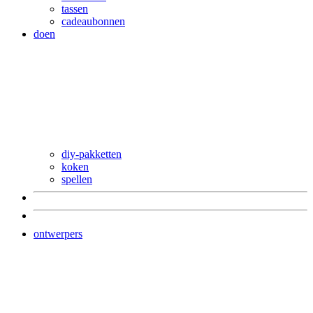
tassen
cadeaubonnen
doen
diy-pakketten
koken
spellen
ontwerpers